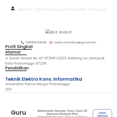
20 Abdul Anas Rhomdani, S.T.
Jabatan : Guru Koding & Keterampilan Komputer
08885534646
raden.rhomdani@gmail.com
Profil Singkat
Alamat
Jl. Sunan Ampel No 107 RT/RW 03/03 Jrebeng Lor, Kedopok
Kota Probolinggo 67238
Pendidikan
Teknik Elektro Kons. Informatika
Universitas Panca Marga Probolinggo
2011
Guru
Berkenalan Dengan Guru-Guru SD
Lihat
Muhammadiyah Plus
Semua