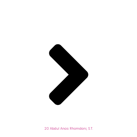
Beranda
20 Abdul Anas Rhomdani, S.T.