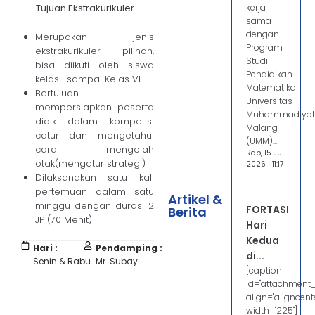
Tujuan Ekstrakurikuler
kerja
sama
dengan
Merupakan jenis
Program
ekstrakurikuler pilihan,
Studi
bisa diikuti oleh siswa
Pendidikan
kelas I sampai Kelas VI
Matematika
Bertujuan
Universitas
mempersiapkan peserta
Muhammadiya
didik dalam kompetisi
Malang
catur dan mengetahui
(UMM)...
cara mengolah
Rab, 15 Juli
otak(mengatur strategi)
2026 | 11:17
Dilaksanakan satu kali
pertemuan dalam satu
Artikel &
minggu dengan durasi 2
FORTASI
Berita
JP (70 Menit)
Hari
Kedua
Hari :
Pendamping :
di...
Senin & Rabu
Mr. Subay
[caption
id="attachment
align="aligncente
width="225"]