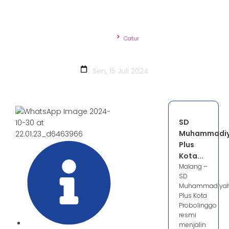
Beranda
Catur
Catur
Sen, 15 Juli 2024
SD
Muhammadi
Plus
Kota...
Malang –
SD
Muhammadiya
Plus Kota
Probolinggo
resmi
menjalin