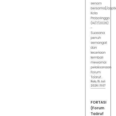
senam
bersama[/capti
Kota
Probolinggo
(14/7/2026)
-
Suasana
penuh
semangat
dan
keceriaan
kembali
mewarnai
pelaksanaan
Forum
Ta'aruf...
Rab, 15 Juli
2026 | 11:07
FORTASI
(Forum
Taáruf