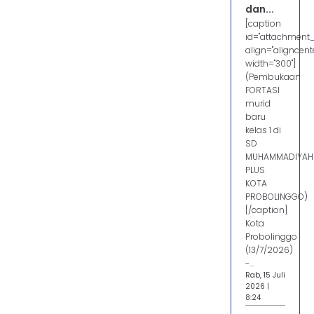
dan...
[caption
id="attachment
align="aligncente
width="300"]
(Pembukaan
FORTASI
murid
baru
kelas 1 di
SD
MUHAMMADIYAH
PLUS
KOTA
PROBOLINGGO)
[/caption]
Kota
Probolinggo
(13/7/2026)
-...
Rab, 15 Juli
2026 |
8:24