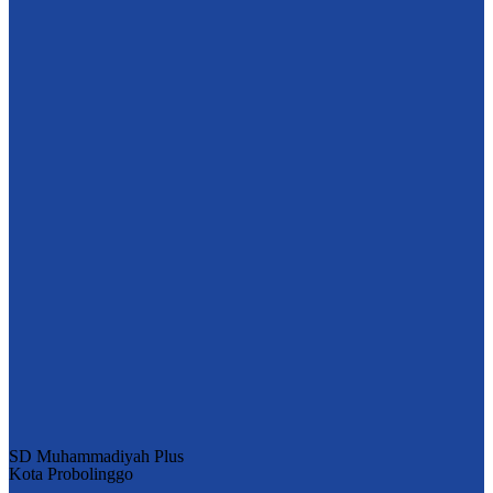
SD Muhammadiyah Plus
Kota Probolinggo