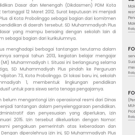
endidikan Dasar dan Menengah (Dikdasmen) PDM Kota
Mal
 tertanggal 12 Maret 2012. Surat keputusan ini menjadi
res
Pen
lus di Kota Probolinggo sebagai bagian dari komitmen
Mal
endidikan di daerah tersebut. SD Muhammadiyah Plus
Rab,
n dasar yang mampu bersaing dengan sekolah lain di
lam sebagai bagian dari kurikulumnya.
FO
lus menghadapi berbagai tantangan terutama dalam
riannya sampai tahun 2013, kegiatan belajar mengajar
sen
Sua
(MI) Muhammadiyah I. Situasi ini berlangsung selama
mew
iga, SD Muhammadiyah Plus pindah ke Perguruan
Rab,
aitan 73, Kota Probolinggo. Di lokasi baru ini, sekolah
madiyah 1, membentuk lingkungan pendidikan
usif untuk para siswa serta tenaga pengajarnya.
FO
belum mengantongi izin operasional resmi dari Dinas
(Pe
MUH
 menjadi tantangan dalam penyelenggaraan pendidikan.
Prob
ministratif dan penyesuaian yang diperlukan, izin
Rab,
nuari 2015. Izin tersebut dikeluarkan dengan Nomor:
 resmi pengakuan pemerintah atas keberadaan dan
 Dengan diperolehnya izin ini, SD Muhammadiyah Plus