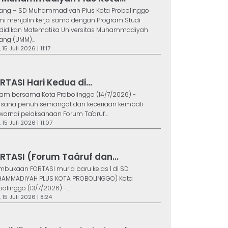
ang – SD Muhammadiyah Plus Kota Probolinggo
mi menjalin kerja sama dengan Program Studi
didikan Matematika Universitas Muhammadiyah
ang (UMM)...
 15 Juli 2026 | 11:17
RTASI Hari Kedua di...
am bersama Kota Probolinggo (14/7/2026) -
sana penuh semangat dan keceriaan kembali
arnai pelaksanaan Forum Ta'aruf...
 15 Juli 2026 | 11:07
RTASI (Forum Taáruf dan...
mbukaan FORTASI murid baru kelas 1 di SD
AMMADIYAH PLUS KOTA PROBOLINGGO) Kota
olinggo (13/7/2026) -...
 15 Juli 2026 | 8:24