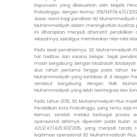
Keputusan yang dikeluarkan oleh Majelis P
Probolinggo, dengan Nomor: 019/KEP/III.4/D/2012
dasar resmi bagi pendirian SD Muhammadiyah P
Muhammadiyah dalam meningkatkan kualitas p
ini diharapkan menjadi alternatif pendidika
wilayahnya, sekaligus memberikan nilai-nilai Is
Pada awal pendiriannya, SD Muhammadiyah P
hal fasilitas dan sarana belajar. Sejak pendi
masih bergabung dengan Madrasah Ibtidaiyah 
dua tahun pertama hingga pada tahun ket
Muhammadiyah yang berlokasi di Jl. Mayjen Pandj
tersebut bergabung dengan SMK Muham
Muhammadiyah yang lebih terintegrasi dan kond
Pada tahun 2015, SD Muhammadiyah Plus masih 
Pendidikan Kota Probolinggo, yang tentu saja
Namun, setelah melalui berbagai proses ad
operasional akhirnya diperoleh pada bulan Ja
421.2/47/425.103/2015, yang menjadi tanda
legitimasi operasional SD Muhammadiyah Plus.