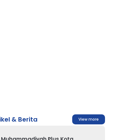
ikel & Berita
View more
 Muhammadiyah Plus Kota...