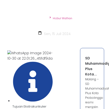
Beranda
Hizbul Wathan
Hizbul Wathan
Sen, 15 Juli 2024
SD
Muhammadi
Plus
Kota...
Malang –
SD
Muhammadiya
Plus Kota
Probolinggo
resmi
Tujuan Ekstrakurikuler
menjalin