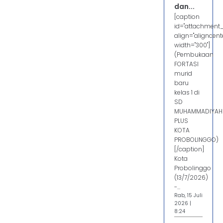
dan...
[caption
id="attachment
align="aligncente
width="300"]
(Pembukaan
FORTASI
murid
baru
kelas 1 di
SD
MUHAMMADIYAH
PLUS
KOTA
PROBOLINGGO)
[/caption]
Kota
Probolinggo
(13/7/2026)
-...
Rab, 15 Juli
2026 |
8:24