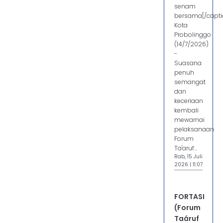
senam
bersama[/capti
Kota
Probolinggo
(14/7/2026)
-
Suasana
penuh
semangat
dan
keceriaan
kembali
mewarnai
pelaksanaan
Forum
Ta'aruf...
Rab, 15 Juli
2026 | 11:07
FORTASI
(Forum
Taáruf