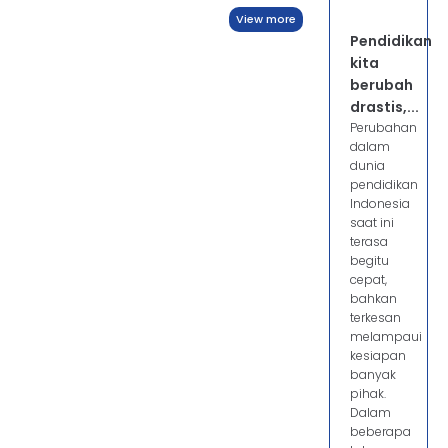
View more
Pendidikan
kita
berubah
drastis,...
Perubahan
dalam
dunia
pendidikan
Indonesia
saat ini
terasa
begitu
cepat,
bahkan
terkesan
melampaui
kesiapan
banyak
pihak.
Dalam
beberapa