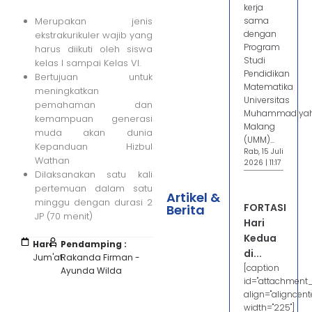
kerja
Merupakan jenis
sama
dengan
ekstrakurikuler wajib yang
Program
harus diikuti oleh siswa
Studi
kelas I sampai Kelas VI.
Pendidikan
Bertujuan untuk
Matematika
meningkatkan
Universitas
pemahaman dan
Muhammadiya
kemampuan generasi
Malang
muda akan dunia
(UMM)...
Kepanduan Hizbul
Rab, 15 Juli
Wathan
2026 | 11:17
Dilaksanakan satu kali
pertemuan dalam satu
Artikel &
minggu dengan durasi 2
FORTASI
Berita
JP (70 menit)
Hari
Kedua
Hari :
Pendamping :
di...
Jum'at
Rakanda Firman -
[caption
Ayunda Wilda
id="attachment
align="aligncente
width="225"]