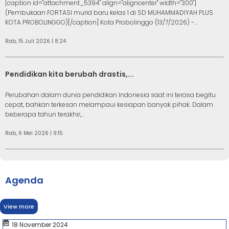
[caption id="attachment_5394" align="aligncenter" width="300"]
(Pembukaan FORTASI murid baru kelas 1 di SD MUHAMMADIYAH PLUS
KOTA PROBOLINGGO)[/caption] Kota Probolinggo (13/7/2026) -...
Rab, 15 Juli 2026 | 8:24
Pendidikan kita berubah drastis,...
Perubahan dalam dunia pendidikan Indonesia saat ini terasa begitu
cepat, bahkan terkesan melampaui kesiapan banyak pihak. Dalam
beberapa tahun terakhir,...
Rab, 6 Mei 2026 | 9:15
Agenda
View more
18 November 2024