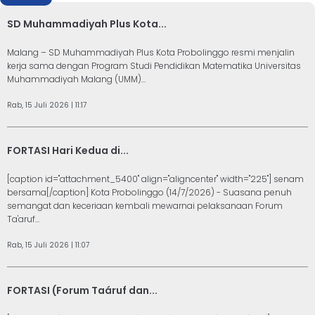
SD Muhammadiyah Plus Kota...
Malang – SD Muhammadiyah Plus Kota Probolinggo resmi menjalin
kerja sama dengan Program Studi Pendidikan Matematika Universitas
Muhammadiyah Malang (UMM)...
Rab, 15 Juli 2026 | 11:17
FORTASI Hari Kedua di...
[caption id="attachment_5400" align="aligncenter" width="225"] senam
bersama[/caption] Kota Probolinggo (14/7/2026) - Suasana penuh
semangat dan keceriaan kembali mewarnai pelaksanaan Forum
Ta'aruf...
Rab, 15 Juli 2026 | 11:07
FORTASI (Forum Taáruf dan...