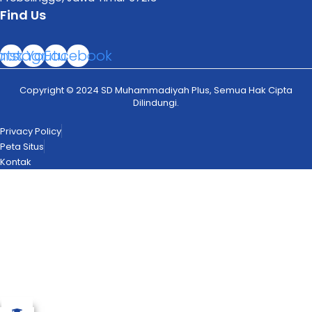
Find Us
atsapp
Instagram
Youtube
Facebook
Copyright © 2024 SD Muhammadiyah Plus, Semua Hak Cipta
Dilindungi.
Privacy Policy
Peta Situs
Kontak