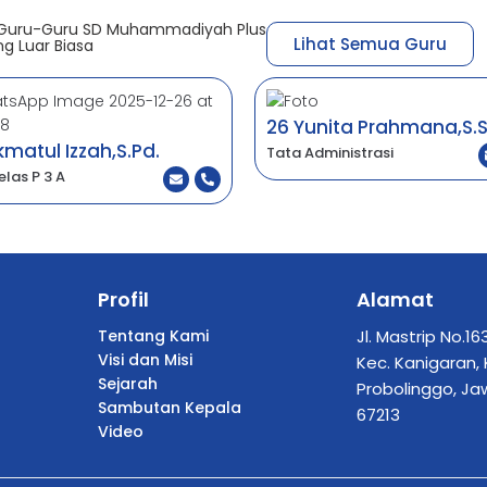
 Guru-Guru SD Muhammadiyah Plus
Lihat Semua Guru
g Luar Biasa
26 Yunita Prahmana,S.S
kmatul Izzah,S.Pd.
Tata Administrasi
elas P 3 A
Profil
Alamat
Tentang Kami
Jl. Mastrip No.16
Visi dan Misi
Kec. Kanigaran,
Sejarah
Probolinggo, Ja
Sambutan Kepala
67213
Video