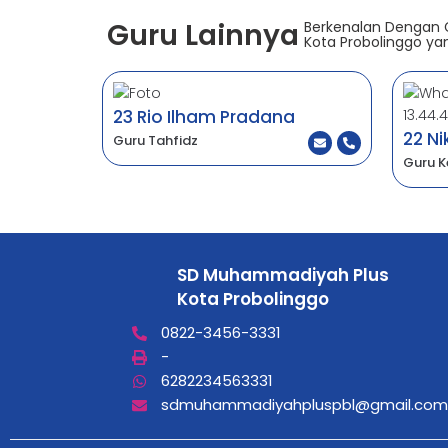
Guru Lainnya
Berkenalan Dengan
Kota Probolinggo yan
23 Rio Ilham Pradana
22 Ni
Guru Tahfidz
Guru K
SD Muhammadiyah Plus
Kota Probolinggo
0822-3456-3331
-
6282234563331
sdmuhammadiyahpluspbl@gmail.com