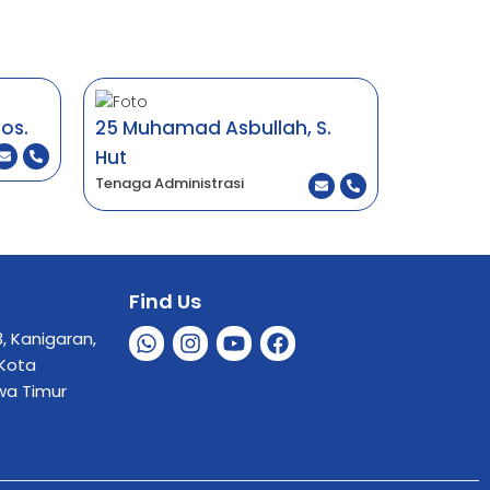
os.
25 Muhamad Asbullah, S.
Hut
Tenaga Administrasi
Find Us
3, Kanigaran,
 Kota
wa Timur