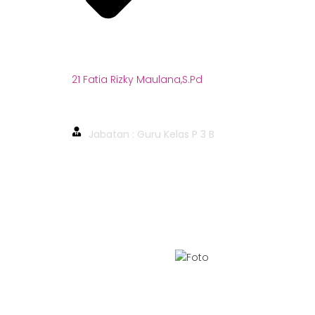
21 Fatia Rizky Maulana,S.Pd
21 Fatia Rizky Maul
Jabatan : Guru Kelas P 3 B