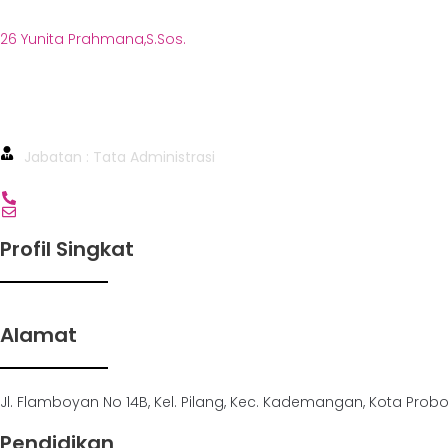
26 Yunita Prahmana,S.Sos.
26 Yunita Prahmana,S.So
Jabatan : Tata Administrasi
Profil Singkat
Alamat
Jl. Flamboyan No 14B, Kel. Pilang, Kec. Kademangan, Kota Prob
Pendidikan