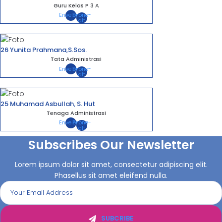
Guru Kelas P 3 A
Envelope
Phone-
alt
26 Yunita Prahmana,S.Sos.
Tata Administrasi
Envelope
Phone-
alt
25 Muhamad Asbullah, S. Hut
Tenaga Administrasi
Envelope
Phone-
alt
Subscribes Our Newsletter
Lorem ipsum dolor sit amet, consectetur adipiscing elit.
Phasellus sit amet eleifend nulla.
SUBCRIBE