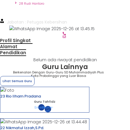
Beranda
28 Rudi Hantoro
28 Rudi Hantoro
Jabatan : Petugas Kebersihan
Profil Singkat
Alamat
Pendidikan
Belum ada riwayat pendidikan
Guru Lainnya
Berkenalan Dengan Guru-Guru SD Muhammadiyah Plus
Kota Probolinggo yang Luar Biasa
Lihat Semua Guru
23 Rio Ilham Pradana
Guru Tahfidz
Envelope
Phone-
alt
22 Nikmatul Izzah,S.Pd.