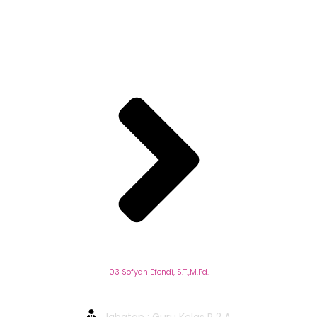
Beranda
03 Sofyan Efendi, S.T.,M.Pd.
03 Sofyan Efendi, S.T.,M.Pd.
Jabatan : Guru Kelas P 2 A