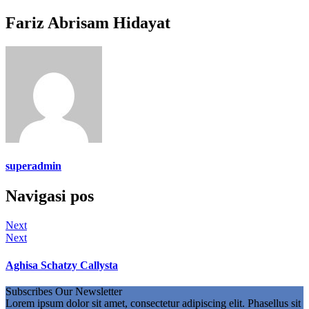
Fariz Abrisam Hidayat
superadmin
Navigasi pos
Next
Next
Aghisa Schatzy Callysta
Subscribes Our Newsletter
Lorem ipsum dolor sit amet, consectetur adipiscing elit. Phasellus sit