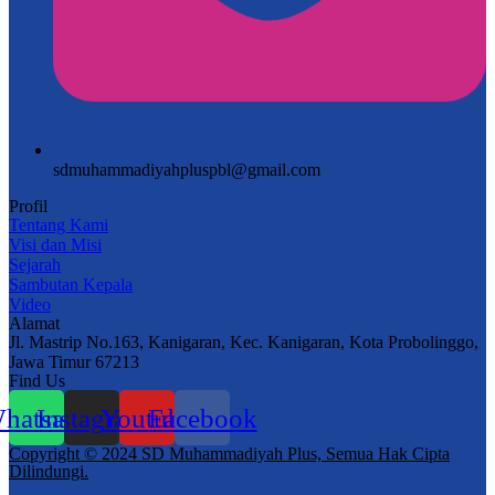
sdmuhammadiyahpluspbl@gmail.com
Profil
Tentang Kami
Visi dan Misi
Sejarah
Sambutan Kepala
Video
Alamat
Jl. Mastrip No.163, Kanigaran, Kec. Kanigaran, Kota Probolinggo,
Jawa Timur 67213
Find Us
hatsapp
Instagram
Youtube
Facebook
Copyright © 2024 SD Muhammadiyah Plus, Semua Hak Cipta
Dilindungi.