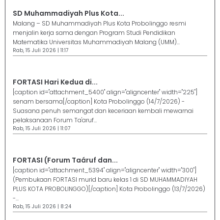
SD Muhammadiyah Plus Kota...
Malang – SD Muhammadiyah Plus Kota Probolinggo resmi
menjalin kerja sama dengan Program Studi Pendidikan
Matematika Universitas Muhammadiyah Malang (UMM)...
Rab, 15 Juli 2026 | 11:17
FORTASI Hari Kedua di...
[caption id="attachment_5400" align="aligncenter" width="225"]
senam bersama[/caption] Kota Probolinggo (14/7/2026) -
Suasana penuh semangat dan keceriaan kembali mewarnai
pelaksanaan Forum Ta'aruf...
Rab, 15 Juli 2026 | 11:07
FORTASI (Forum Taáruf dan...
[caption id="attachment_5394" align="aligncenter" width="300"]
(Pembukaan FORTASI murid baru kelas 1 di SD MUHAMMADIYAH
PLUS KOTA PROBOLINGGO)[/caption] Kota Probolinggo (13/7/2026)
-...
Rab, 15 Juli 2026 | 8:24