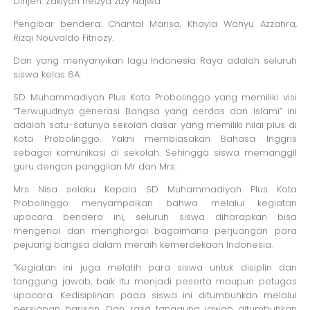
Dirijen: Zakiyah neizya zizy Najwa
Pengibar bendera: Chantal Marisa, Khayla Wahyu Azzahra,
Rizqi Nouvaldo Fitriozy.
Dan yang menyanyikan lagu Indonesia Raya adalah seluruh
siswa kelas 6A.
SD Muhammadiyah Plus Kota Probolinggo yang memiliki visi
“Terwujudnya generasi Bangsa yang cerdas dan Islami” ini
adalah satu-satunya sekolah dasar yang memiliki nilai plus di
Kota Probolinggo. Yakni membiasakan Bahasa Inggris
sebagai komunikasi di sekolah. Sehingga siswa memanggil
guru dengan panggilan Mr dan Mrs.
Mrs Nisa selaku Kepala SD Muhammadiyah Plus Kota
Probolinggo menyampaikan bahwa melalui kegiatan
upacara bendera ini, seluruh siswa diharapkan bisa
mengenal dan menghargai bagaimana perjuangan para
pejuang bangsa dalam meraih kemerdekaan Indonesia.
“Kegiatan ini juga melatih para siswa untuk disiplin dan
tanggung jawab, baik itu menjadi peserta maupun petugas
upacara. Kedisiplinan pada siswa ini ditumbuhkan melalui
persiapan barisan. Dan rasa tanggung jawab ditumbuhkan