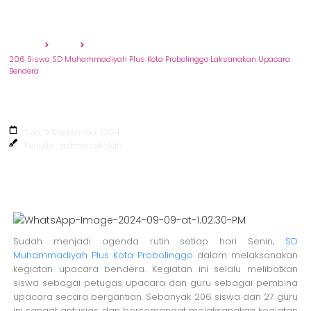
Beranda
Berita
206 Siswa SD Muhammadiyah Plus Kota Probolinggo Laksanakan Upacara
Bendera
206 Siswa SD Muhammadiyah Plus Kota
Probolinggo Laksanakan Upacara
Bendera
Sen, 9 September 2024
Penulis : adminsekolah
Sudah menjadi agenda rutin setiap hari Senin,
SD
Muhammadiyah Plus Kota Probolinggo
dalam melaksanakan
kegiatan upacara bendera. Kegiatan ini selalu melibatkan
siswa sebagai petugas upacara dan guru sebagai pembina
upacara secara bergantian. Sebanyak 206 siswa dan 27 guru
ini sangat antusias dan bersemangat melaksanakan kegiatan