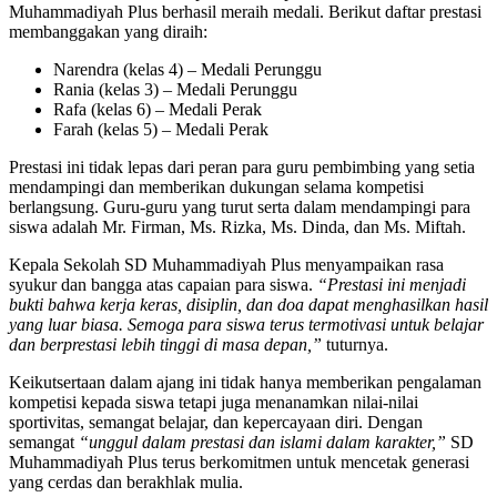
Muhammadiyah Plus berhasil meraih medali. Berikut daftar prestasi
membanggakan yang diraih:
Narendra (kelas 4) – Medali Perunggu
Rania (kelas 3) – Medali Perunggu
Rafa (kelas 6) – Medali Perak
Farah (kelas 5) – Medali Perak
Prestasi ini tidak lepas dari peran para guru pembimbing yang setia
mendampingi dan memberikan dukungan selama kompetisi
berlangsung. Guru-guru yang turut serta dalam mendampingi para
siswa adalah Mr. Firman, Ms. Rizka, Ms. Dinda, dan Ms. Miftah.
Kepala Sekolah SD Muhammadiyah Plus menyampaikan rasa
syukur dan bangga atas capaian para siswa.
“Prestasi ini menjadi
bukti bahwa kerja keras, disiplin, dan doa dapat menghasilkan hasil
yang luar biasa. Semoga para siswa terus termotivasi untuk belajar
dan berprestasi lebih tinggi di masa depan,”
tuturnya.
Keikutsertaan dalam ajang ini tidak hanya memberikan pengalaman
kompetisi kepada siswa tetapi juga menanamkan nilai-nilai
sportivitas, semangat belajar, dan kepercayaan diri. Dengan
semangat
“unggul dalam prestasi dan islami dalam karakter,”
SD
Muhammadiyah Plus terus berkomitmen untuk mencetak generasi
yang cerdas dan berakhlak mulia.