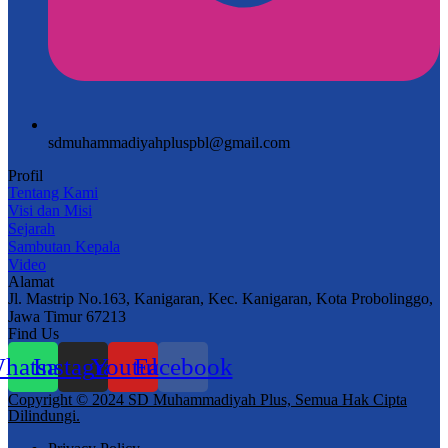
sdmuhammadiyahpluspbl@gmail.com
Profil
Tentang Kami
Visi dan Misi
Sejarah
Sambutan Kepala
Video
Alamat
Jl. Mastrip No.163, Kanigaran, Kec. Kanigaran, Kota Probolinggo,
Jawa Timur 67213
Find Us
hatsapp
Instagram
Youtube
Facebook
Copyright © 2024 SD Muhammadiyah Plus, Semua Hak Cipta
Dilindungi.