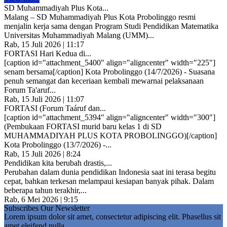
SD Muhammadiyah Plus Kota...
Malang – SD Muhammadiyah Plus Kota Probolinggo resmi
menjalin kerja sama dengan Program Studi Pendidikan Matematika
Universitas Muhammadiyah Malang (UMM)...
Rab, 15 Juli 2026 | 11:17
FORTASI Hari Kedua di...
[caption id="attachment_5400" align="aligncenter" width="225"]
senam bersama[/caption] Kota Probolinggo (14/7/2026) - Suasana
penuh semangat dan keceriaan kembali mewarnai pelaksanaan
Forum Ta'aruf...
Rab, 15 Juli 2026 | 11:07
FORTASI (Forum Taáruf dan...
[caption id="attachment_5394" align="aligncenter" width="300"]
(Pembukaan FORTASI murid baru kelas 1 di SD
MUHAMMADIYAH PLUS KOTA PROBOLINGGO)[/caption]
Kota Probolinggo (13/7/2026) -...
Rab, 15 Juli 2026 | 8:24
Pendidikan kita berubah drastis,...
Perubahan dalam dunia pendidikan Indonesia saat ini terasa begitu
cepat, bahkan terkesan melampaui kesiapan banyak pihak. Dalam
beberapa tahun terakhir,...
Rab, 6 Mei 2026 | 9:15
Subscribes Our Newsletter
Lorem ipsum dolor sit amet, consectetur adipiscing elit. Phasellus sit
amet eleifend nulla.