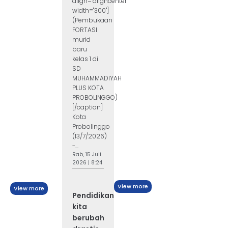
align="aligncenter"
width="300"]
(Pembukaan
FORTASI
murid
baru
kelas 1 di
SD
MUHAMMADIYAH
PLUS KOTA
PROBOLINGGO)
[/caption]
Kota
Probolinggo
(13/7/2026)
-...
Rab, 15 Juli
2026 | 8:24
View more
View more
Pendidikan
kita
berubah