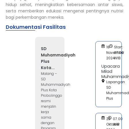
hidup sehat, meningkatkan kebersamaan antar siswa,
serta memberikan edukasi mengenai pentingnya nutrisi
bagi perkembangan mereka.
Dokumentasi Fasilitas
18
Start
SD
November
07:00
Muhammadiyah
2024
WIB
Plus
Upacara
Kota...
Milad
Malang –
Muhammadi
SD
Lapangan
Muhammadiyah
SD
Plus Kota
Muhammad
Probolinggo
Plus
resmi
menjalin
kerja
sama
23
07.00
dengan
Oktober
WIB
Program