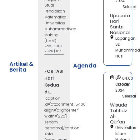
2024
-
Studi
Selesai
Pendidikan
Upacara
Matematika
Hari
Universitas
Santri
Muhammadiyah
Nasional
Malang
Lapangan
(UMM)...
SD
Rab, 15 Juli
Muhammad
2026 | 11:17
Plus
Artikel &
Agenda
Berita
FORTASI
Hari
6
04.00
Oktober
WIB
Kedua
2024
-
di...
Selesai
[caption
id="attachment_5400"
Wisuda
Tahfidz
align="aligncenter"
Al-
width="225"]
Qur'an
senam
Universitas
bersama[/caption]
Islam
Kota
Malang
Probolinggo