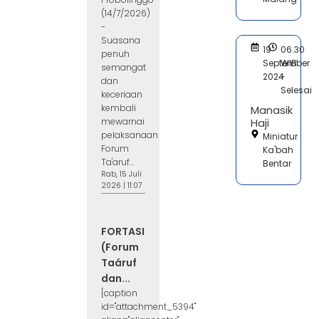
(14/7/2026)
-
Suasana
19
06.30
penuh
September
WIB
semangat
2024
-
dan
Selesai
keceriaan
kembali
Manasik
mewarnai
Haji
pelaksanaan
Miniatur
Forum
Ka'bah
Ta'aruf...
Bentar
Rab, 15 Juli
2026 | 11:07
FORTASI
(Forum
Taáruf
dan...
[caption
id="attachment_5394"