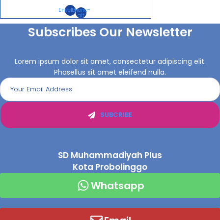
Envelope
Phone-
alt
Subscribes Our Newsletter
Lorem ipsum dolor sit amet, consectetur adipiscing elit.
Phasellus sit amet eleifend nulla.
SUBCRIBE
SD Muhammadiyah Plus
Kota Probolinggo
Whatsapp